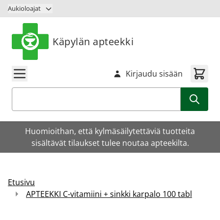
Siirry sisältöön
Aukioloajat
Käpylän apteekki
Kirjaudu sisään
Haku
Huomioithan, että kylmäsäilytettäviä tuotteita
sisältävät tilaukset tulee noutaa apteekilta.
Etusivu
APTEEKKI C-vitamiini + sinkki karpalo 100 tabl