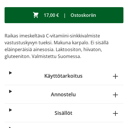
17,00 €
|
Ostoskoriin
Raikas imeskeltävä C-vitamiini-sinkkivalmiste
vastustuskyvyn tueksi. Makuna karpalo. Ei sisällä
eläinperäisiä ainesosia. Laktoositon, hiivaton,
gluteeniton. Valmistettu Suomessa.
Käyttötarkoitus
Annostelu
Sisällöt