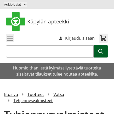
Siirry sisältöön
Aukioloajat
Käpylän apteekki
Kirjaudu sisään
Haku
Huomioithan, että kylmäsäilytettäviä tuotteita
sisältävät tilaukset tulee noutaa apteekilta.
Etusivu
Tuotteet
Vatsa
Tyhjennysvalmisteet