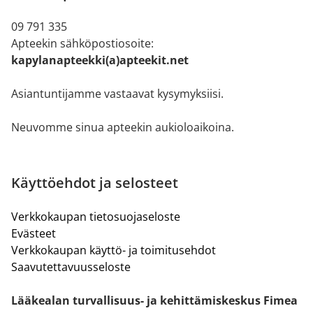
09 791 335
Apteekin sähköpostiosoite:
kapylanapteekki(a)apteekit.net
Asiantuntijamme vastaavat kysymyksiisi.
Neuvomme sinua apteekin aukioloaikoina.
Käyttöehdot ja selosteet
Verkkokaupan tietosuojaseloste
Evästeet
Verkkokaupan käyttö- ja toimitusehdot
Saavutettavuusseloste
Lääkealan turvallisuus- ja kehittämiskeskus Fimea