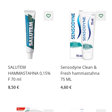
SALUTEM
Sensodyne Clean &
HAMMASTAHNA 0,15%
Fresh hammastahna
F 70 ml
75 ML
8,50 €
4,60 €