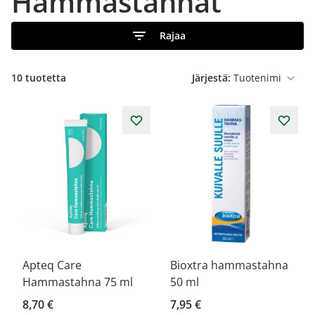
Hammastahnat
Rajaa
10
tuotetta
Järjestä:
Apteq Care
Bioxtra hammastahna
Hammastahna 75 ml
50 ml
8,70 €
7,95 €