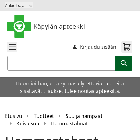
Siirry sisältöön
Aukioloajat
Käpylän apteekki
Kirjaudu sisään
Haku
Huomioithan, että kylmäsäilytettäviä tuotteita
sisältävät tilaukset tulee noutaa apteekilta.
Etusivu
Tuotteet
Suu ja hampaat
Kuiva suu
Hammastahnat