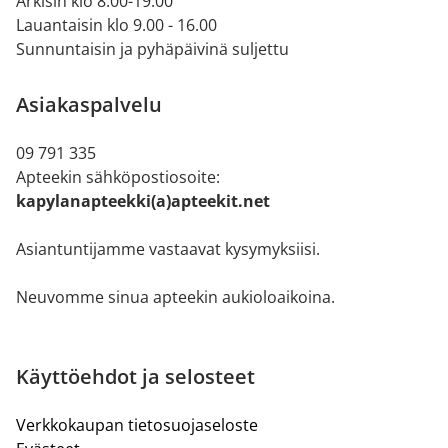
Arkisin klo 8.00-19.00
Lauantaisin klo 9.00 - 16.00
Sunnuntaisin ja pyhäpäivinä suljettu
Asiakaspalvelu
09 791 335
Apteekin sähköpostiosoite:
kapylanapteekki(a)apteekit.net
Asiantuntijamme vastaavat kysymyksiisi.
Neuvomme sinua apteekin aukioloaikoina.
Käyttöehdot ja selosteet
Verkkokaupan tietosuojaseloste