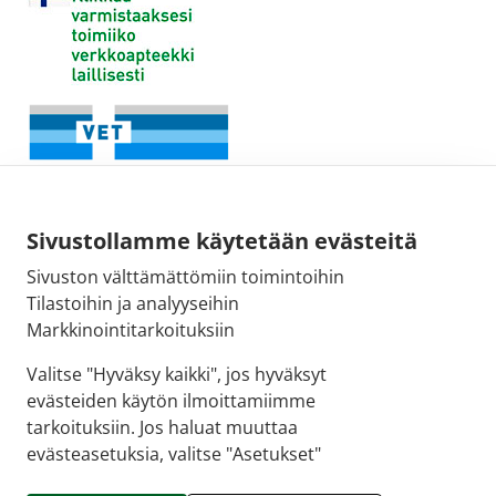
Sivustollamme käytetään evästeitä
Sivuston välttämättömiin toimintoihin
Tilastoihin ja analyyseihin
Fimean sähköpostiosoite:
Markkinointitarkoituksiin
kirjaamo@fimea.fi
Valitse "Hyväksy kaikki", jos hyväksyt
evästeiden käytön ilmoittamiimme
Fimean vaihde:
tarkoituksiin. Jos haluat muuttaa
029 522 3341
evästeasetuksia, valitse "Asetukset"
© 2026 Käpylän apteekki |
Crasman eApteekki