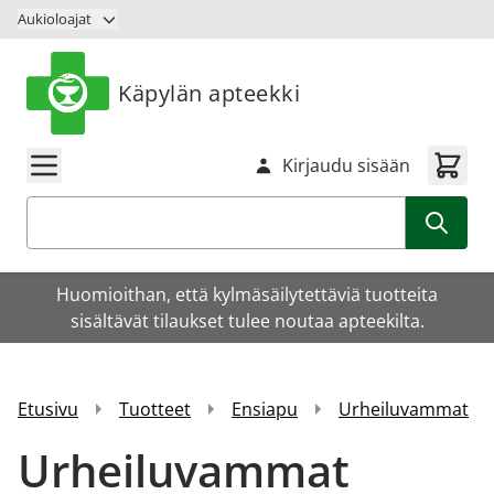
Siirry sisältöön
Aukioloajat
Käpylän apteekki
Kirjaudu sisään
Haku
Huomioithan, että kylmäsäilytettäviä tuotteita
sisältävät tilaukset tulee noutaa apteekilta.
Etusivu
Tuotteet
Ensiapu
Urheiluvammat
Urheiluvammat