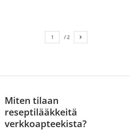
Sivu
You're currently reading page 1
/
2
Mene seuraavalle sivull
Miten tilaan
reseptilääkkeitä
verkkoapteekista?