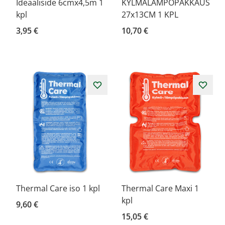
Ideaaliside 6cmx4,5m 1
KYLMÄLÄMPÖPAKKAUS
kpl
27x13CM 1 KPL
3,95 €
10,70 €
Thermal Care iso 1 kpl
Thermal Care Maxi 1
kpl
9,60 €
15,05 €