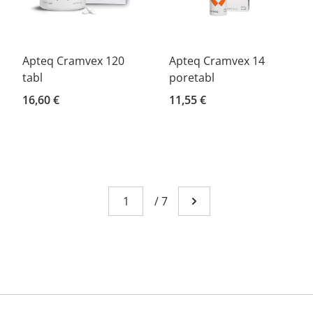
Apteq Cramvex 120
Apteq Cramvex 14
tabl
poretabl
16,60 €
11,55 €
Sivu
You're currently reading page 1
/
7
Mene seuraavalle sivull