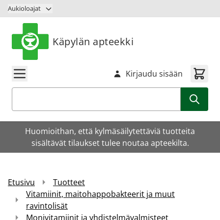
Siirry sisältöön
Aukioloajat
Käpylän apteekki
Kirjaudu sisään
Haku
Huomioithan, että kylmäsäilytettäviä tuotteita
sisältävät tilaukset tulee noutaa apteekilta.
Etusivu
Tuotteet
Vitamiinit, maitohappobakteerit ja muut
ravintolisät
Monivitamiinit ja yhdistelmävalmisteet