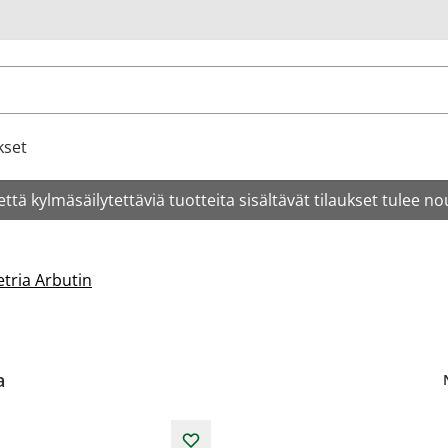
u
kset
tä kylmäsäilytettäviä tuotteita sisältävät tilaukset tulee no
tria Arbutin
a