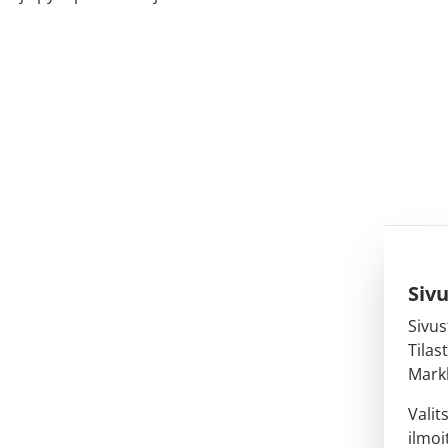
Siv
Sivus
Tilas
Markk
Valit
ilmoi