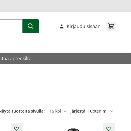
Kirjaudu sisään
utaa apteekilta.
Näytä tuotteita sivulla:
Järjestä:
per sivu