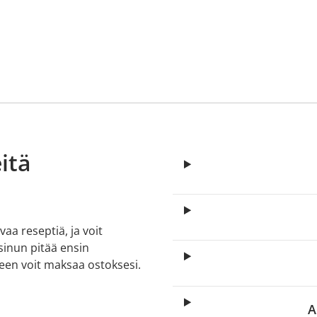
itä
aa reseptiä, ja voit
 sinun pitää ensin
lkeen voit maksaa ostoksesi.
A