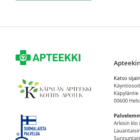
Apteekin
Katso sijain
Käyntiosoit
Käpyläntie
00600 Hels
Palvelem
Arkisin klo
Lauantaisin
Sunnuntaisi