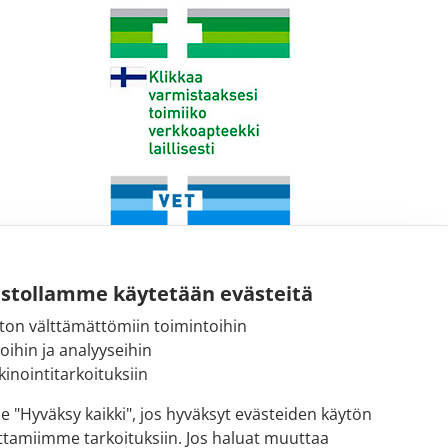
ustollamme käytetään evästeitä
ton välttämättömiin toimintoihin
toihin ja analyyseihin
Fimean sähköpostiosoite:
inointitarkoituksiin
kirjaamo@fimea.fi
se "Hyväksy kaikki", jos hyväksyt evästeiden käytön
ttamiimme tarkoituksiin. Jos haluat muuttaa
Fimean vaihde: