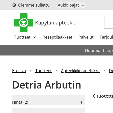
Siirry sisältöön
Olemme suljettu
Aukioloajat
Hak
Käpylän apteekki
Tuotteet
Reseptilääkkeet
Palvelut
Tarjou
Huomioithan, et
Etusivu
Tuotteet
Apteekkikosmetiikka
De
Detria Arbutin
6
tuotett
Hinta (2)