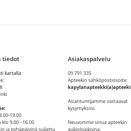
 tiedot
Asiakaspalvelu
ti kartalla
09 791 335
e:
Apteekin sähköpostiosoite:
 8
kapylanapteekki(a)apteeki
inki
Asiantuntijamme vastaavat
me:
kysymyksiisi.
 8.00-19.00
 klo 9.00 - 16.00
Neuvomme sinua apteekin
n ja pyhäpäivinä suljettu
aukioloaikoina.