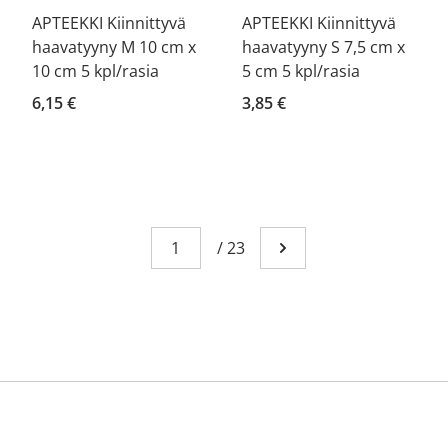
APTEEKKI Kiinnittyvä
APTEEKKI Kiinnittyvä
haavatyyny M 10 cm x
haavatyyny S 7,5 cm x
10 cm 5 kpl/rasia
5 cm 5 kpl/rasia
6,15 €
3,85 €
Sivu
You're currently reading page 1
/
23
Mene seuraavalle sivull