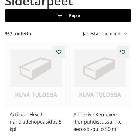
Sidetarpeet
Rajaa
367
tuotetta
Järjestä:
Acticoat Flex 3
Adhesive Remover-
nanokidehopeasidos 5
ihonpuhdistussuihke
kpl
aerosol-pullo 50 ml