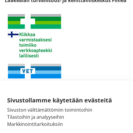
Lääkealan turvallisuus- ja kehittämiskeskus Fimea
Sivustollamme käytetään evästeitä
Sivuston välttämättömiin toimintoihin
Tilastoihin ja analyyseihin
Fimean sähköpostiosoite:
Markkinointitarkoituksiin
kirjaamo@fimea.fi