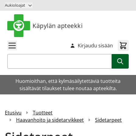
Siirry sisältöön
Aukioloajat
Käpylän apteekki
Kirjaudu sisään
Haku
Huomioithan, että kylmäsäilytettäviä tuotteita
sisältävät tilaukset tulee noutaa apteekilta.
Etusivu
Tuotteet
Haavanhoito ja sidetarvikkeet
Sidetarpeet