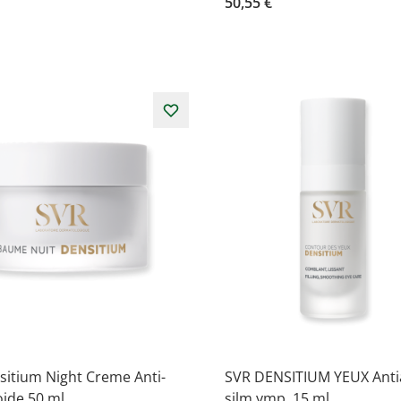
50,55 €
sitium Night Creme Anti-
SVR DENSITIUM YEUX Anti
ide 50 ml
silm.ymp. 15 ml