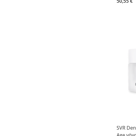
50,55 €
SVR Den
Age yövo