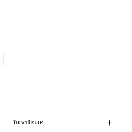
 reading page 1
ne seuraavalle sivulle
Turvallisuus