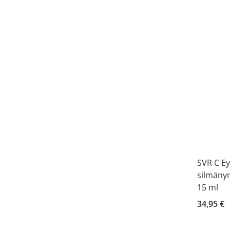
SVR C Ey
silmäny
15 ml
34,95 €