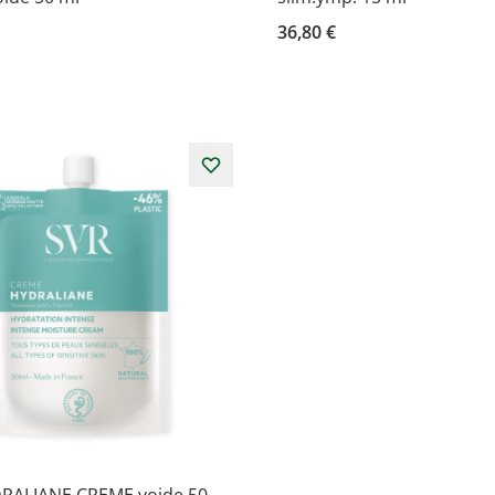
36,80 €
RALIANE CREME voide 50