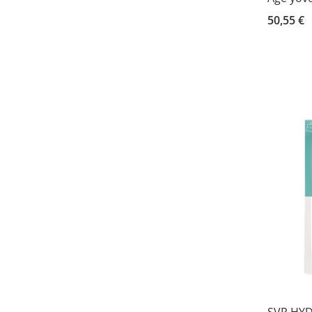
50,55 €
SVR HYD