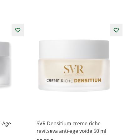
i-Age
SVR Densitium creme riche
ravitseva anti-age voide 50 ml