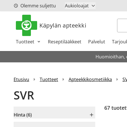
Siirry sisältöön
Olemme suljettu
Aukioloajat
Hak
Käpylän apteekki
Tuotteet
Reseptilääkkeet
Palvelut
Tarjou
Huomioithan, et
Etusivu
Tuotteet
Apteekkikosmetiikka
S
SVR
67
tuotet
Hinta (6)