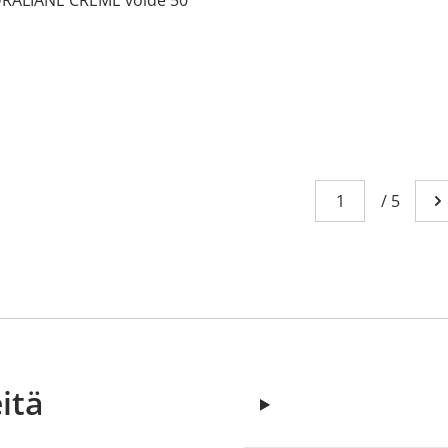
Sivu
You're currently
/
5
Me
itä