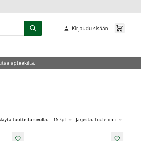
Kirjaudu sisään
utaa apteekilta.
Näytä tuotteita sivulla:
Järjestä:
per sivu