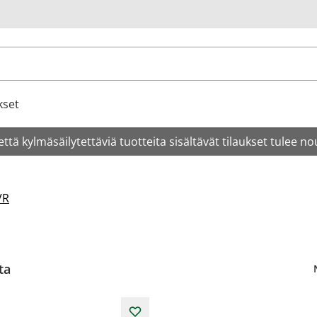
u
kset
tä kylmäsäilytettäviä tuotteita sisältävät tilaukset tulee no
VR
ta