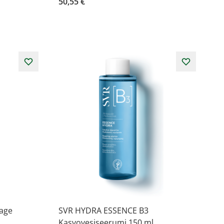
50,55 €
age
SVR HYDRA ESSENCE B3
Kasvovesiseerumi 150 ml