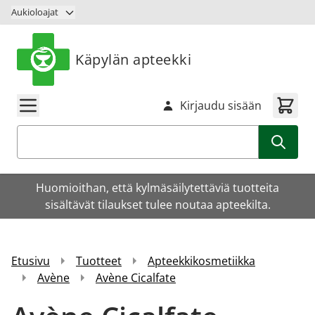
Siirry sisältöön
Aukioloajat
Käpylän apteekki
Kirjaudu sisään
Haku
Huomioithan, että kylmäsäilytettäviä tuotteita
sisältävät tilaukset tulee noutaa apteekilta.
Etusivu
Tuotteet
Apteekkikosmetiikka
Avène
Avène Cicalfate