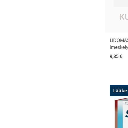
LIDOMAX
imeskely
9,35 €
Lääke