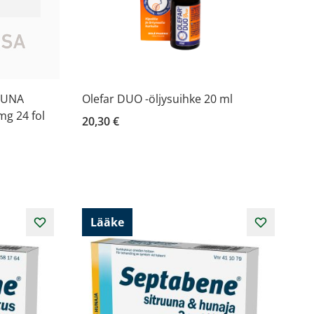
UUNA
Olefar DUO -öljysuihke 20 ml
mg 24 fol
20,30 €
Lääke