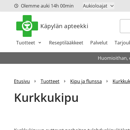
Siirry sisältöön
Olemme auki
14h
00min
Aukioloajat
Hak
Käpylän apteekki
Tuotteet
Reseptilääkkeet
Palvelut
Tarjou
Huomioithan, et
Etusivu
Tuotteet
Kipu ja flunssa
Kurkkuk
Kurkkukipu