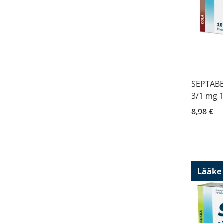
SEPTABE
3/1 mg 1
8,98 €
Lääke