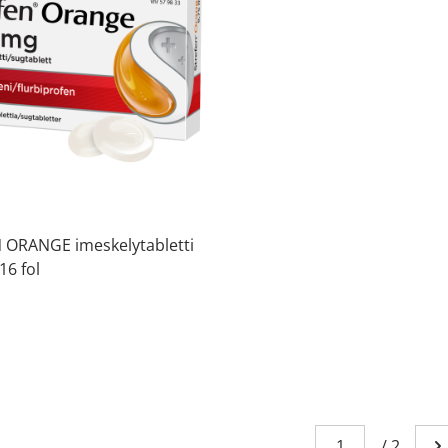
 ORANGE imeskelytabletti
16 fol
Sivu
You're currently
/
2
Me