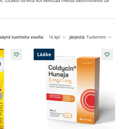
säksi oireita voi lievittää nielua desinfioivilla tai
Näytä tuotteita sivulla:
Järjestä:
per sivu
Lääke