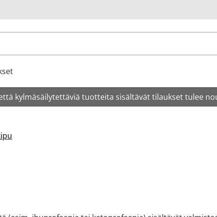
u
kset
tä kylmäsäilytettäviä tuotteita sisältävät tilaukset tulee no
ipu