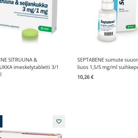
ENE SITRUUNA &
SEPTABENE sumute suuon
KKA imeskelytabletti 3/1
liuos 1,5/5 mg/ml suihkep
l
10,26 €