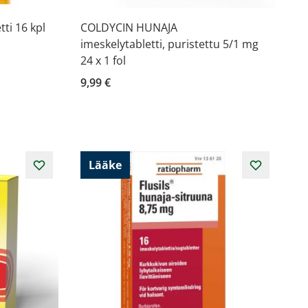
ti 16 kpl
COLDYCIN HUNAJA
imeskelytabletti, puristettu 5/1 mg
24 x 1 fol
9,99 €
Lääke