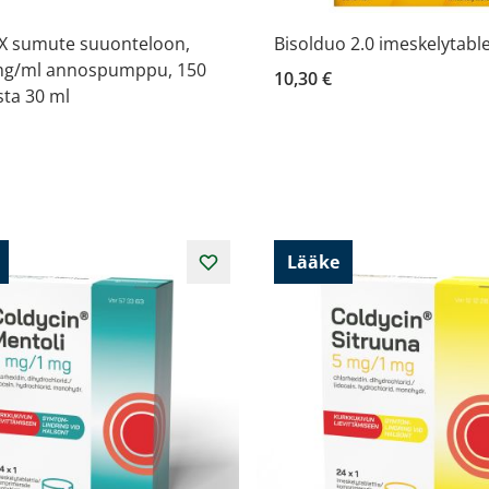
X sumute suuonteloon,
Bisolduo 2.0 imeskelytablet
 mg/ml annospumppu, 150
10,30 €
sta 30 ml
Lääke