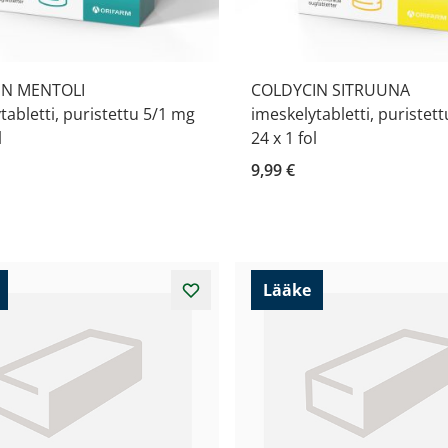
IN MENTOLI
COLDYCIN SITRUUNA
tabletti, puristettu 5/1 mg
imeskelytabletti, puristet
l
24 x 1 fol
9,99 €
Lääke