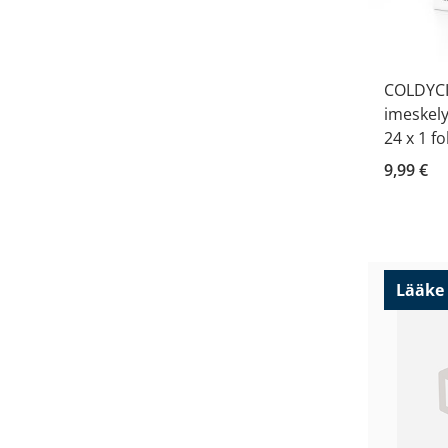
COLDYC
imeskely
24 x 1 fo
9,99 €
Lääke