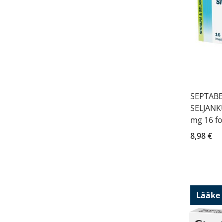
SEPTAB
SELJANKU
mg 16 fo
8,98 €
Lääke