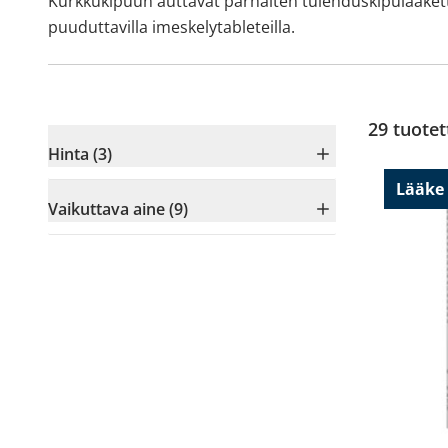
Kurkkukipuun auttavat parhaiten tulehduskipulääkettä (e
puuduttavilla imeskelytableteilla.
29
tuotet
Hinta (3)
Lääke
Vaikuttava aine (9)