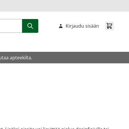
Kirjaudu sisään
utaa apteekilta.