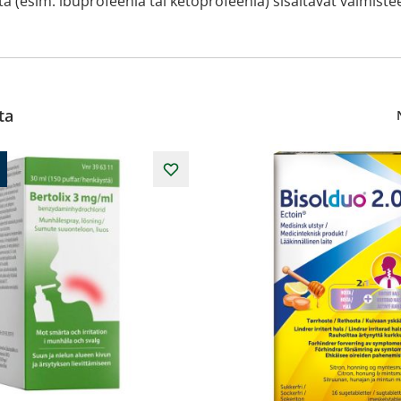
sim. ibuprofeenia tai ketoprofeenia) sisältävät valmisteet. Li
ta