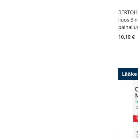
BERTOLI
liuos 3
painallu
10,19 €
Lääke