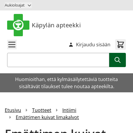
Siirry sisältöön
Aukioloajat
Käpylän apteekki
Kirjaudu sisään
Haku
Huomioithan, että kylmäsäilytettäviä tuotteita
sisältävät tilaukset tulee noutaa apteekilta.
Etusivu
Tuotteet
Intiimi
Emättimen kuivat limakalvot