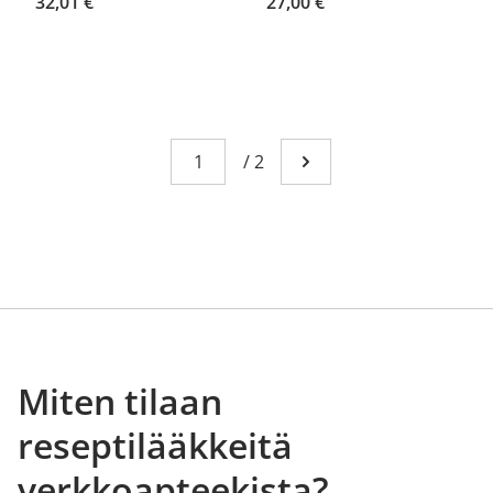
32,01 €
27,00 €
Sivu
You're currently reading page 1
/
2
Mene seuraavalle sivull
Miten tilaan
reseptilääkkeitä
verkkoapteekista?