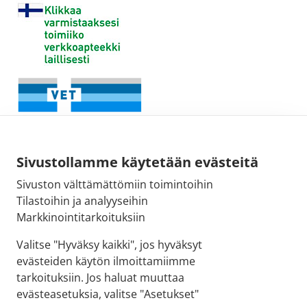
Sivustollamme käytetään evästeitä
Sivuston välttämättömiin toimintoihin
Tilastoihin ja analyyseihin
Fimean sähköpostiosoite:
Markkinointitarkoituksiin
kirjaamo@fimea.fi
Valitse "Hyväksy kaikki", jos hyväksyt
evästeiden käytön ilmoittamiimme
Fimean vaihde:
tarkoituksiin. Jos haluat muuttaa
029 522 3341
evästeasetuksia, valitse "Asetukset"