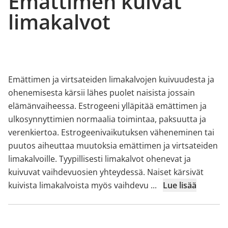
Emättimen kuivat
limakalvot
Emättimen ja virtsateiden limakalvojen kuivuudesta ja
ohenemisesta kärsii lähes puolet naisista jossain
elämänvaiheessa. Estrogeeni ylläpitää emättimen ja
ulkosynnyttimien normaalia toimintaa, paksuutta ja
verenkiertoa. Estrogeenivaikutuksen väheneminen tai
puutos aiheuttaa muutoksia emättimen ja virtsateiden
limakalvoille. Tyypillisesti limakalvot ohenevat ja
kuivuvat vaihdevuosien yhteydessä. Naiset kärsivät
kuivista limakalvoista myös vaihdevu
...
Lue lisää