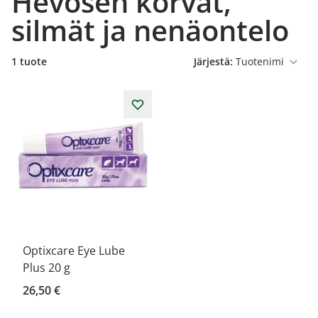
Hevosen korvat,
silmät ja nenäontelo
1 tuote
Järjestä:
Optixcare Eye Lube
Plus 20 g
26,50 €