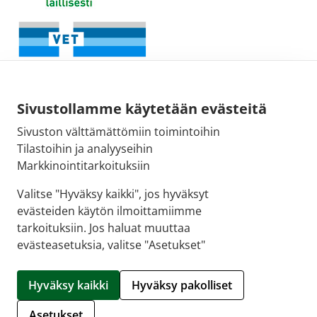
Sivustollamme käytetään evästeitä
Sivuston välttämättömiin toimintoihin
Tilastoihin ja analyyseihin
Fimean sähköpostiosoite:
Markkinointitarkoituksiin
kirjaamo@fimea.fi
Valitse "Hyväksy kaikki", jos hyväksyt
evästeiden käytön ilmoittamiimme
Fimean vaihde:
tarkoituksiin. Jos haluat muuttaa
029 522 3341
evästeasetuksia, valitse "Asetukset"
© 2026 Käpylän apteekki |
Crasman eApteekki
Hyväksy kaikki
Hyväksy pakolliset
Hallitse evästeitä
Asetukset