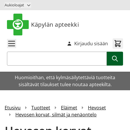
Siirry sisältöön
Aukioloajat
Käpylän apteekki
Kirjaudu sisään
Haku
Huomioithan, että kylmäsäilytettäviä tuotteita
sisältävät tilaukset tulee noutaa apteekilta.
Etusivu
Tuotteet
Eläimet
Hevoset
Hevosen korvat, silmät ja nenäontelo