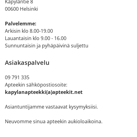
Käpyläntie 8
00600 Helsinki
Palvelemme:
Arkisin klo 8.00-19.00
Lauantaisin klo 9.00 - 16.00
Sunnuntaisin ja pyhäpäivinä suljettu
Asiakaspalvelu
09 791 335
Apteekin sähköpostiosoite:
kapylanapteekki(a)apteekit.net
Asiantuntijamme vastaavat kysymyksiisi.
Neuvomme sinua apteekin aukioloaikoina.