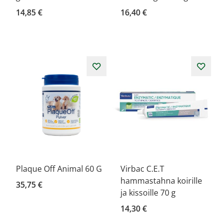
14,85 €
16,40 €
Plaque Off Animal 60 G
Virbac C.E.T
hammastahna koirille
35,75 €
ja kissoille 70 g
14,30 €