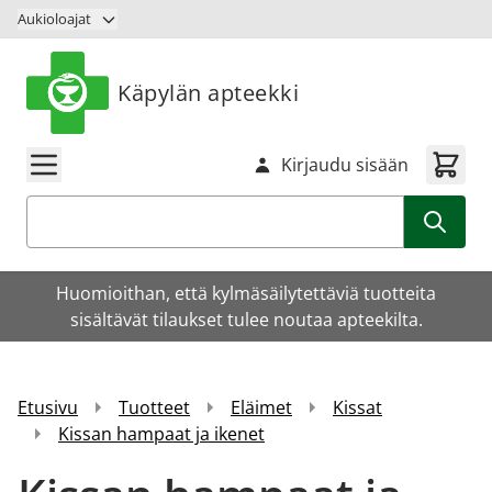
Siirry sisältöön
Aukioloajat
Käpylän apteekki
Kirjaudu sisään
Haku
Huomioithan, että kylmäsäilytettäviä tuotteita
sisältävät tilaukset tulee noutaa apteekilta.
Etusivu
Tuotteet
Eläimet
Kissat
Kissan hampaat ja ikenet