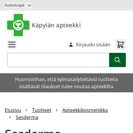
Siirry sisältöön
Aukioloajat
Käpylän apteekki
Kirjaudu sisään
Haku
Huomioithan, että kylmäsäilytettäviä tuotteita
sisältävät tilaukset tulee noutaa apteekilta.
Etusivu
Tuotteet
Apteekkikosmetiikka
Sesderma