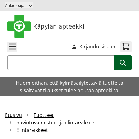
Siirry sisältöön
Aukioloajat
Käpylän apteekki
Kirjaudu sisään
Haku
Huomioithan, että kylmäsäilytettäviä tuotteita
sisältävät tilaukset tulee noutaa apteekilta.
Etusivu
Tuotteet
Ravintovalmisteet ja elintarvikkeet
Elintarvikkeet