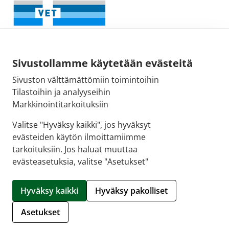
Sivustollamme käytetään evästeitä
Sivuston välttämättömiin toimintoihin
Tilastoihin ja analyyseihin
Fimean sähköpostiosoite:
Markkinointitarkoituksiin
kirjaamo@fimea.fi
Valitse "Hyväksy kaikki", jos hyväksyt
evästeiden käytön ilmoittamiimme
Fimean vaihde:
tarkoituksiin. Jos haluat muuttaa
029 522 3341
evästeasetuksia, valitse "Asetukset"
© 2026 Käpylän apteekki |
Crasman eApteekki
Hyväksy kaikki
Hyväksy pakolliset
Hallitse evästeitä
Asetukset