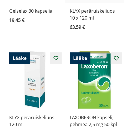
Gelselax 30 kapselia
KLYX peräruiskeliuos
10 x 120 ml
19,45 €
63,59 €
Lääke
Lääke
KLYX peräruiskeliuos
LAXOBERON kapseli,
120 ml
pehmeä 2,5 mg 50 kpl