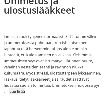
Ummetus ja
ulostuslääkkeet
Ihmisen suoli tyhjenee normaalisti 8–72 tunnin välein
ja ummetuksesta puhutaan, kun tyhjentyminen
tapahtuu tätä harvemmin tai, jos uloste on niin
kiinteätä, että ulostaminen on vaikeaa. Yleisimmät
ummetuksen syyt ovat istumatyö, liikunnan puute,
vähäinen nesteiden saanti ja ravinnon niukka
kuitumäärä. Myös stressi, ulostustarpeen lykkääminen,
raskaus, tietyt lääkeaineet ja sairaudet saattavat
hidastaa suolen toimintaa. Ummetuksen hoidossa pyri
...
Lue lisää