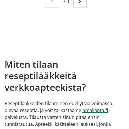
You're currently reading page 1
/
4
Mene seuraavalle sivull
Miten tilaan
reseptilääkkeitä
verkkoapteekista?
Reseptilääkkeiden tilaaminen edellyttää voimassa
olevaa reseptiä, ja voit tarkastaa ne
omakanta.fi
-
palvelusta. Tilausta varten sinun pitää ensin
tunnistautua. Apteekki käsittelee tilauksesi, jonka