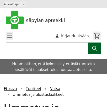
Siirry sisältöön
Aukioloajat
Käpylän apteekki
Kirjaudu sisään
Haku
Huomioithan, että kylmäsäilytettäviä tuotteita
sisältävät tilaukset tulee noutaa apteekilta.
Etusivu
Tuotteet
Vatsa
Ummetus ja ulostuslääkkeet