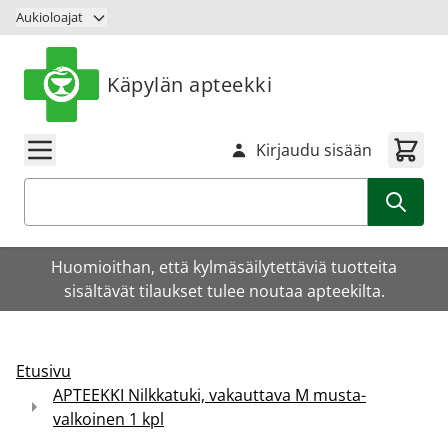
Siirry sisältöön
Aukioloajat
Käpylän apteekki
Kirjaudu sisään
Haku
Huomioithan, että kylmäsäilytettäviä tuotteita
sisältävät tilaukset tulee noutaa apteekilta.
Etusivu
APTEEKKI Nilkkatuki, vakauttava M musta-
valkoinen 1 kpl