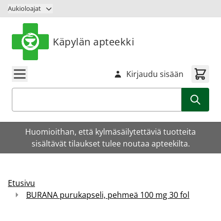
Siirry sisältöön
Aukioloajat
Käpylän apteekki
Kirjaudu sisään
Haku
Huomioithan, että kylmäsäilytettäviä tuotteita
sisältävät tilaukset tulee noutaa apteekilta.
Etusivu
BURANA purukapseli, pehmeä 100 mg 30 fol