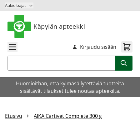
Siirry sisältöön
Aukioloajat
Käpylän apteekki
Kirjaudu sisään
Haku
Huomioithan, että kylmäsäilytettäviä tuotteita
sisältävät tilaukset tulee noutaa apteekilta.
Etusivu
AIKA Cartivet Complete 300 g