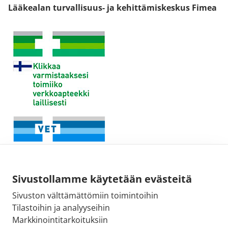
Lääkealan turvallisuus- ja kehittämiskeskus Fimea
Sivustollamme käytetään evästeitä
Sivuston välttämättömiin toimintoihin
Tilastoihin ja analyyseihin
Fimean sähköpostiosoite:
Markkinointitarkoituksiin
kirjaamo@fimea.fi