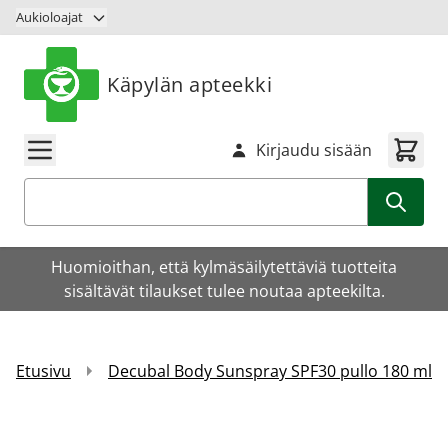
Siirry sisältöön
Aukioloajat
Käpylän apteekki
Kirjaudu sisään
Haku
Huomioithan, että kylmäsäilytettäviä tuotteita
sisältävät tilaukset tulee noutaa apteekilta.
Etusivu
Decubal Body Sunspray SPF30 pullo 180 ml