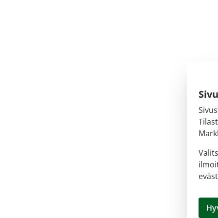
Siv
Sivus
Tilas
Markk
Valit
ilmoi
eväst
Hy