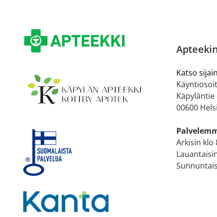
Apteekin
Katso sijain
Käyntiosoit
Käpyläntie
00600 Hels
Palvelem
Arkisin klo
Lauantaisin
Sunnuntaisi