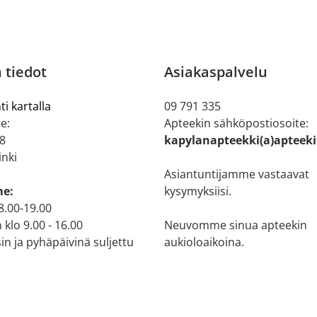
 tiedot
Asiakaspalvelu
ti kartalla
09 791 335
e:
Apteekin sähköpostiosoite:
 8
kapylanapteekki(a)apteeki
inki
Asiantuntijamme vastaavat
me:
kysymyksiisi.
 8.00-19.00
 klo 9.00 - 16.00
Neuvomme sinua apteekin
n ja pyhäpäivinä suljettu
aukioloaikoina.