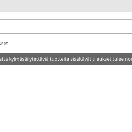
u
kset
tä kylmäsäilytettäviä tuotteita sisältävät tilaukset tulee no