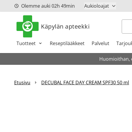
Siirry sisältöön
Olemme auki
02h
49min
Aukioloajat
Hak
Käpylän apteekki
Tuotteet
Reseptilääkkeet
Palvelut
Tarjou
Huomioithan, et
Etusivu
DECUBAL FACE DAY CREAM SPF30 50 ml