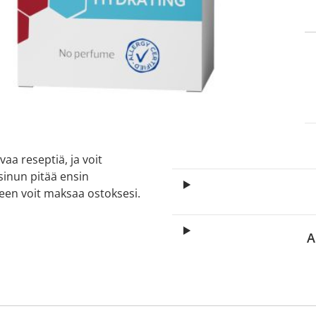
itä
aa reseptiä, ja voit
 sinun pitää ensin
lkeen voit maksaa ostoksesi.
A