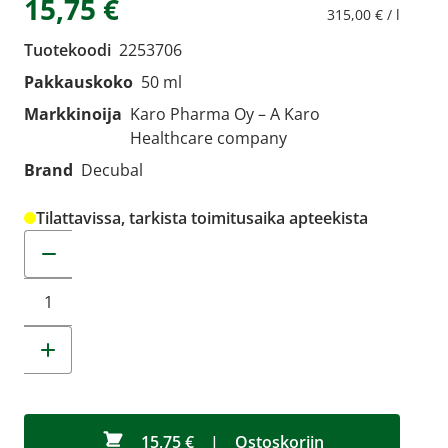
15,75 €
315,00 € / l
Tuotekoodi
2253706
Pakkauskoko
50 ml
Markkinoija
Karo Pharma Oy – A Karo
Healthcare company
Brand
Decubal
Tilattavissa, tarkista toimitusaika apteekista
Muuta tuotemäärää
15,75 €
|
Ostoskoriin