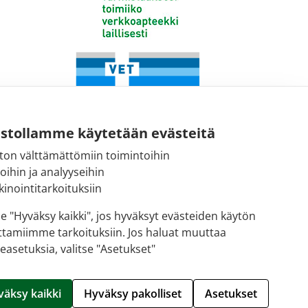
ustollamme käytetään evästeitä
ton välttämättömiin toimintoihin
toihin ja analyyseihin
Fimean sähköpostiosoite:
inointitarkoituksiin
kirjaamo@fimea.fi
se "Hyväksy kaikki", jos hyväksyt evästeiden käytön
ttamiimme tarkoituksiin. Jos haluat muuttaa
Fimean vaihde:
easetuksia, valitse "Asetukset"
029 522 3341
Hallitse evästeitä
väksy kaikki
Hyväksy pakolliset
Asetukset