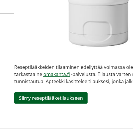
Miten tilaan reseptilääkke
verkkoapteekista?
Reseptilääkkeiden tilaaminen edellyttää voimassa olev
tarkastaa ne
omakanta.fi
-palvelusta. Tilausta varten
tunnistautua. Apteekki käsittelee tilauksesi, jonka jä
Siirry reseptilääketilaukseen