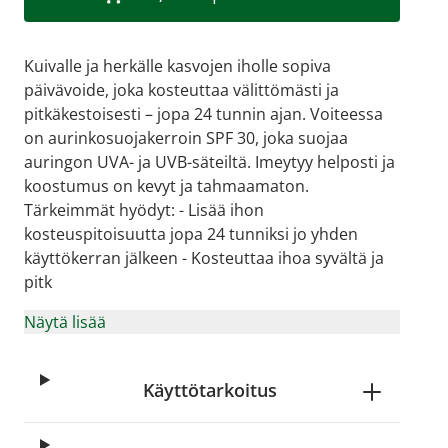
Kuivalle ja herkälle kasvojen iholle sopiva
päivävoide, joka kosteuttaa välittömästi ja
pitkäkestoisesti – jopa 24 tunnin ajan. Voiteessa
on aurinkosuojakerroin SPF 30, joka suojaa
auringon UVA- ja UVB-säteiltä. Imeytyy helposti ja
koostumus on kevyt ja tahmaamaton.
Tärkeimmät hyödyt: - Lisää ihon
kosteuspitoisuutta jopa 24 tunniksi jo yhden
käyttökerran jälkeen - Kosteuttaa ihoa syvältä ja
pitk
age
View larger image
View larger image
View larger image
Näytä lisää
Käyttötarkoitus