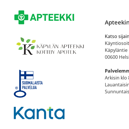
Apteekin
Katso sijain
Käyntiosoit
Käpyläntie
00600 Hels
Palvelem
Arkisin klo
Lauantaisin
Sunnuntaisi