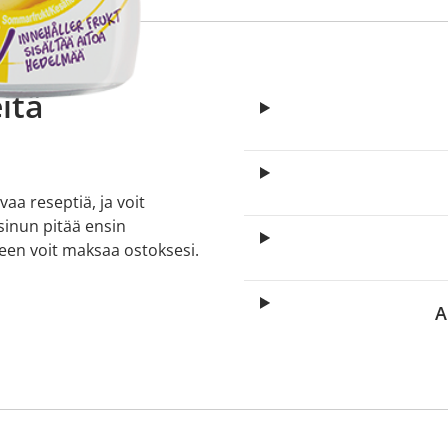
itä
aa reseptiä, ja voit
 sinun pitää ensin
lkeen voit maksaa ostoksesi.
A