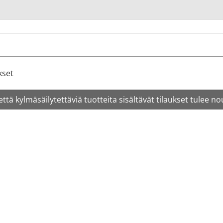
u
kset
tä kylmäsäilytettäviä tuotteita sisältävät tilaukset tulee no