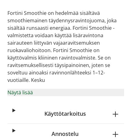
Fortini Smoothie on hedelmää sisältävä
smoothiemainen täydennysravintojuoma, joka
sisältää runsaasti energiaa. Fortini Smoothie -
valmistetta voidaan käyttää lisäravintona
sairauteen liittyvän vajaaravitsemuksen
ruokavaliohoitoon. Fortini Smoothie on
käyttövalmis kliininen ravintovalmiste. Se on
ravitsemuksellisesti täysipainoinen, joten se
soveltuu ainoaksi ravinnonlähteeksi 1–12-
vuotiaille. Kesku
Näytä lisää
Käyttötarkoitus
Annostelu