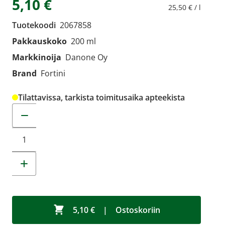
5,10 €
25,50 € / l
Tuotekoodi
2067858
Pakkauskoko
200 ml
Markkinoija
Danone Oy
Brand
Fortini
Tilattavissa, tarkista toimitusaika apteekista
Muuta tuotemäärää
5,10 €
|
Ostoskoriin