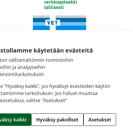
ustollamme käytetään evästeitä
ton välttämättömiin toimintoihin
toihin ja analyyseihin
Fimean sähköpostiosoite:
inointitarkoituksiin
kirjaamo@fimea.fi
se "Hyväksy kaikki", jos hyväksyt evästeiden käytön
ttamiimme tarkoituksiin. Jos haluat muuttaa
Fimean vaihde:
easetuksia, valitse "Asetukset"
029 522 3341
Hallitse evästeitä
väksy kaikki
Hyväksy pakolliset
Asetukset