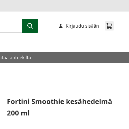
Kirjaudu sisään
utaa apteekilta.
Fortini Smoothie kesähedelmä
200 ml