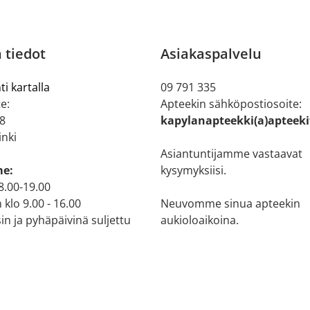
 tiedot
Asiakaspalvelu
ti kartalla
09 791 335
e:
Apteekin sähköpostiosoite:
 8
kapylanapteekki(a)apteeki
inki
Asiantuntijamme vastaavat
me:
kysymyksiisi.
 8.00-19.00
 klo 9.00 - 16.00
Neuvomme sinua apteekin
n ja pyhäpäivinä suljettu
aukioloaikoina.