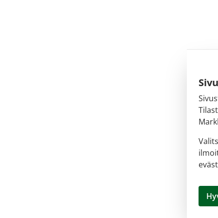
Siv
Sivus
Tilas
Markk
Valit
ilmoi
eväst
Hy