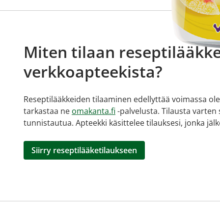
Miten tilaan reseptilääkke
verkkoapteekista?
Reseptilääkkeiden tilaaminen edellyttää voimassa olev
tarkastaa ne
omakanta.fi
-palvelusta. Tilausta varten
tunnistautua. Apteekki käsittelee tilauksesi, jonka jä
Siirry reseptilääketilaukseen