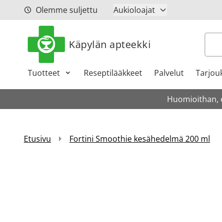
Siirry sisältöön
Olemme suljettu
Aukioloajat
Hak
Käpylän apteekki
Tuotteet
Reseptilääkkeet
Palvelut
Tarjou
Huomioithan, et
Etusivu
Fortini Smoothie kesähedelmä 200 ml