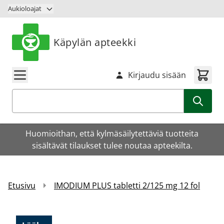
Siirry sisältöön
Aukioloajat
Käpylän apteekki
Kirjaudu sisään
Haku
Huomioithan, että kylmäsäilytettäviä tuotteita
sisältävät tilaukset tulee noutaa apteekilta.
Etusivu
IMODIUM PLUS tabletti 2/125 mg 12 fol