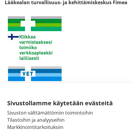
Lääkealan turvallisuus- ja kehittämiskeskus Fimea
Sivustollamme käytetään evästeitä
Sivuston välttämättömiin toimintoihin
Tilastoihin ja analyyseihin
Fimean sähköpostiosoite:
Markkinointitarkoituksiin
kirjaamo@fimea.fi