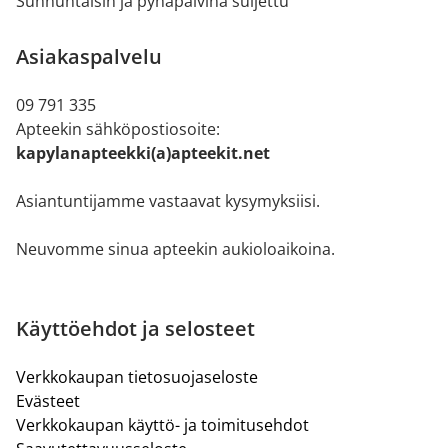
Sunnuntaisin ja pyhäpäivinä suljettu
Asiakaspalvelu
09 791 335
Apteekin sähköpostiosoite:
kapylanapteekki(a)apteekit.net
Asiantuntijamme vastaavat kysymyksiisi.
Neuvomme sinua apteekin aukioloaikoina.
Käyttöehdot ja selosteet
Verkkokaupan tietosuojaseloste
Evästeet
Verkkokaupan käyttö- ja toimitusehdot