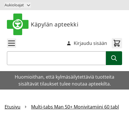
Siirry sisältöön
Aukioloajat
Käpylän apteekki
Kirjaudu sisään
Haku
Huomioithan, että kylmäsäilytettäviä tuotteita
sisältävät tilaukset tulee noutaa apteekilta.
Etusivu
Multi-tabs Man 50+ Monivitamiini 60 tabl