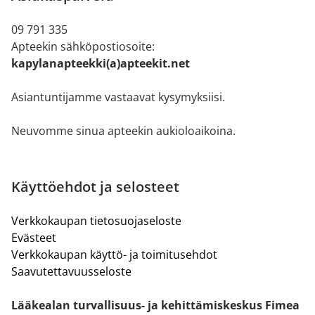
09 791 335
Apteekin sähköpostiosoite:
kapylanapteekki(a)apteekit.net
Asiantuntijamme vastaavat kysymyksiisi.
Neuvomme sinua apteekin aukioloaikoina.
Käyttöehdot ja selosteet
Verkkokaupan tietosuojaseloste
Evästeet
Verkkokaupan käyttö- ja toimitusehdot
Saavutettavuusseloste
Lääkealan turvallisuus- ja kehittämiskeskus Fimea