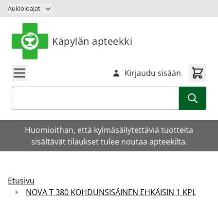
Siirry sisältöön
Aukioloajat
Käpylän apteekki
Kirjaudu sisään
Haku
Huomioithan, että kylmäsäilytettäviä tuotteita
sisältävät tilaukset tulee noutaa apteekilta.
Etusivu
NOVA T 380 KOHDUNSISÄINEN EHKÄISIN 1 KPL