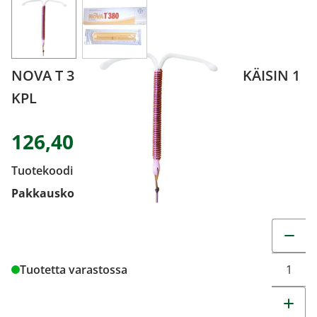
View larger image
View larger image
NOVA T 380 KOHDUNSISÄINEN EHKÄISIN 1
KPL
126,40 €
Tuotekoodi
1534270
Pakkauskoko
1 KPL
Muuta t
Tuotetta varastossa