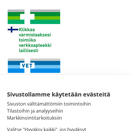
Sivustollamme käytetään evästeitä
Sivuston välttämättömiin toimintoihin
Tilastoihin ja analyyseihin
Fimean sähköpostiosoite:
Markkinointitarkoituksiin
kirjaamo@fimea.fi
Valitse "Hyväksy kaikki", jos hyväksyt