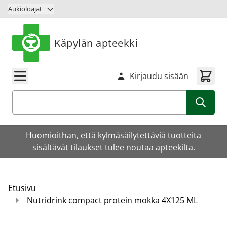
Siirry sisältöön
Aukioloajat
Käpylän apteekki
Kirjaudu sisään
Haku
Huomioithan, että kylmäsäilytettäviä tuotteita
sisältävät tilaukset tulee noutaa apteekilta.
Etusivu
Nutridrink compact protein mokka 4X125 ML