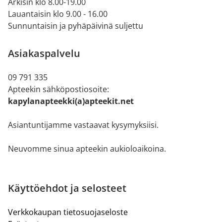
Arkisin klo 8.00-19.00
Lauantaisin klo 9.00 - 16.00
Sunnuntaisin ja pyhäpäivinä suljettu
Asiakaspalvelu
09 791 335
Apteekin sähköpostiosoite:
kapylanapteekki(a)apteekit.net
Asiantuntijamme vastaavat kysymyksiisi.
Neuvomme sinua apteekin aukioloaikoina.
Käyttöehdot ja selosteet
Verkkokaupan tietosuojaseloste