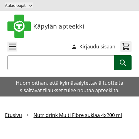
Siirry sisältöön
Aukioloajat
Käpylän apteekki
Kirjaudu sisään
Haku
Huomioithan, että kylmäsäilytettäviä tuotteita
sisältävät tilaukset tulee noutaa apteekilta.
Etusivu
Nutridrink Multi Fibre suklaa 4x200 ml