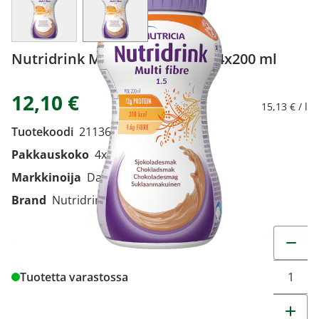
Nutridrink Multi Fibre suklaa 4x200 ml
12,10 €
15,13 € / l
Tuotekoodi
2113611
Pakkauskoko
4x200 ml
Markkinoija
Danone Oy
Brand
Nutridrink
Muuta t
Tuotetta varastossa