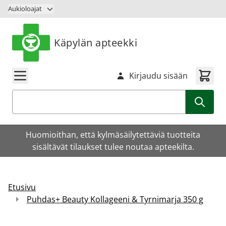
Siirry sisältöön
Aukioloajat
Käpylän apteekki
Kirjaudu sisään
Haku
Huomioithan, että kylmäsäilytettäviä tuotteita
sisältävät tilaukset tulee noutaa apteekilta.
Etusivu
Puhdas+ Beauty Kollageeni & Tyrnimarja 350 g