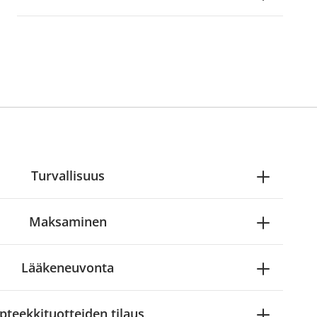
Turvallisuus
Maksaminen
Lääkeneuvonta
pteekkituotteiden tilaus