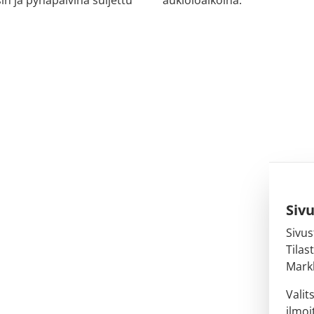
n ja pyhäpäivinä suljettu
aukioloaikoina.
Siv
Sivus
Tilas
Markk
Valit
ilmoi