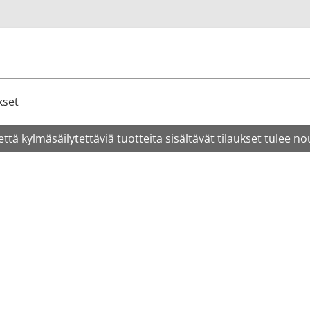
u
kset
tä kylmäsäilytettäviä tuotteita sisältävät tilaukset tulee no