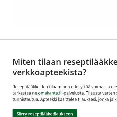
Miten tilaan reseptilääkke
verkkoapteekista?
Reseptilääkkeiden tilaaminen edellyttää voimassa olev
tarkastaa ne
omakanta.fi
-palvelusta. Tilausta varten
tunnistautua. Apteekki käsittelee tilauksesi, jonka jä
Siirry reseptilääketilaukseen