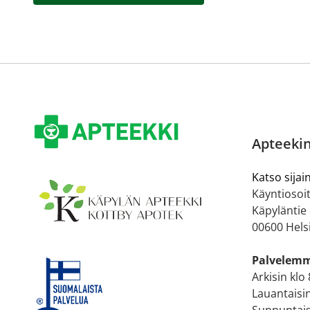
Apteekin
Katso sijain
Käyntiosoit
Käpyläntie
00600 Hels
Palvelem
Arkisin klo
Lauantaisin