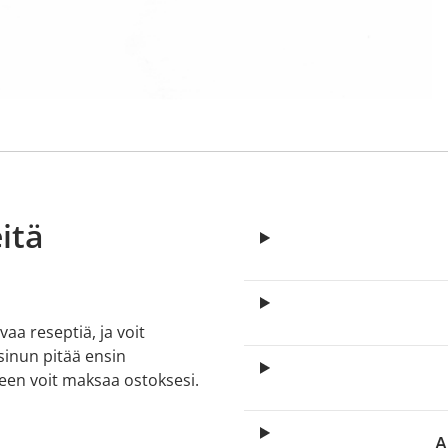
itä
aa reseptiä, ja voit
 sinun pitää ensin
lkeen voit maksaa ostoksesi.
A