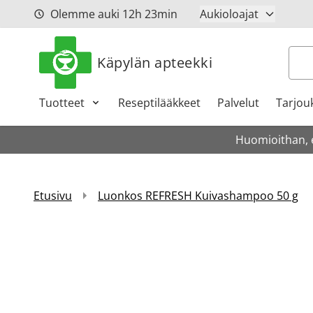
Siirry sisältöön
Olemme auki
12h
23min
Aukioloajat
Hak
Käpylän apteekki
Tuotteet
Reseptilääkkeet
Palvelut
Tarjou
Huomioithan, et
Etusivu
Luonkos REFRESH Kuivashampoo 50 g