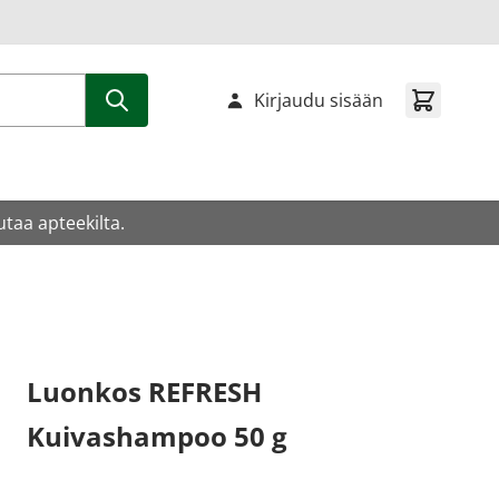
Kirjaudu sisään
utaa apteekilta.
Luonkos REFRESH
Kuivashampoo 50 g