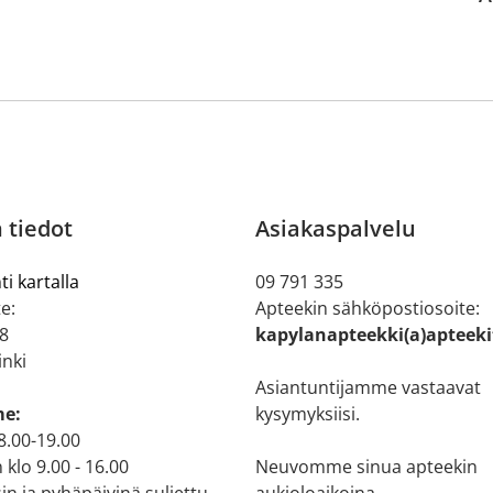
 tiedot
Asiakaspalvelu
ti kartalla
09 791 335
e:
Apteekin sähköpostiosoite:
 8
kapylanapteekki(a)apteeki
inki
Asiantuntijamme vastaavat
me:
kysymyksiisi.
 8.00-19.00
 klo 9.00 - 16.00
Neuvomme sinua apteekin