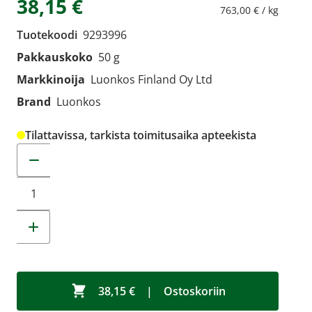
38,15 €
763,00 € / kg
Tuotekoodi
9293996
Pakkauskoko
50 g
Markkinoija
Luonkos Finland Oy Ltd
Brand
Luonkos
Tilattavissa, tarkista toimitusaika apteekista
Muuta tuotemäärää
38,15 €
|
Ostoskoriin