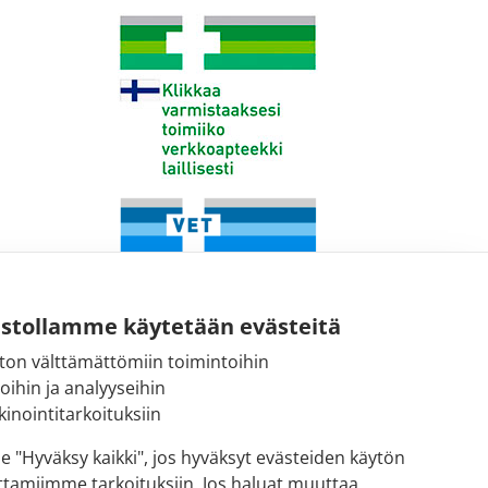
ustollamme käytetään evästeitä
ton välttämättömiin toimintoihin
toihin ja analyyseihin
Fimean sähköpostiosoite:
inointitarkoituksiin
kirjaamo@fimea.fi
se "Hyväksy kaikki", jos hyväksyt evästeiden käytön
ttamiimme tarkoituksiin. Jos haluat muuttaa
Fimean vaihde: